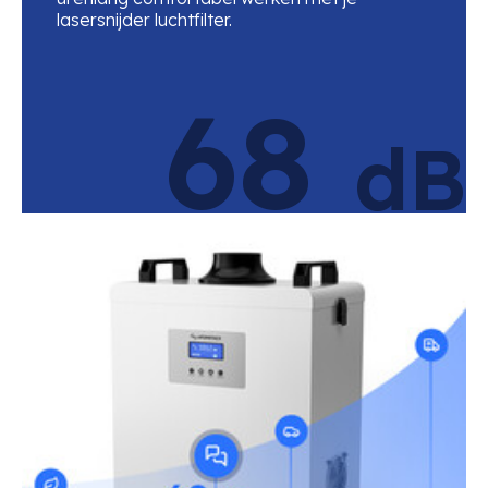
lasersnijder luchtfilter.
68
dB