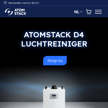
Verzonden vanuit de EU
NL
AtomStack Europe
Winkelwa
ATOMSTACK D4
LUCHTREINIGER
Koop nu
de AtomStack D4 luchtreinig