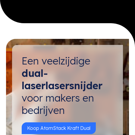
Een veelzijdige
dual-
laserlasersnijder
voor makers en
bedrijven
Koop AtomStack Kraft Dual