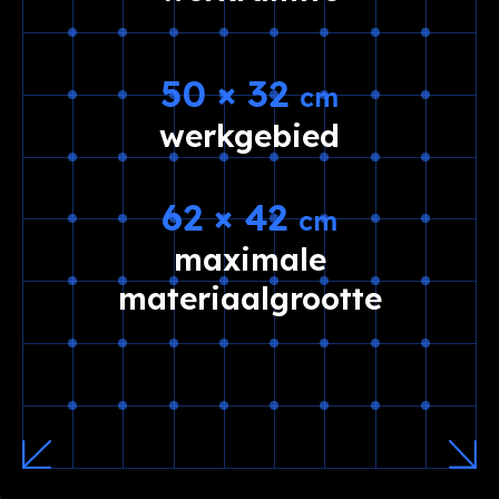
50 × 32
cm
werkgebied
62 × 42
cm
maximale
materiaalgrootte