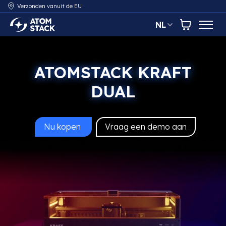
Verzonden vanuit de EU
NL
AtomStack Europe
Winkelwa
ATOMSTACK KRAFT
DUAL
Nu kopen
Vraag een demo aan
AtomStack Kraft