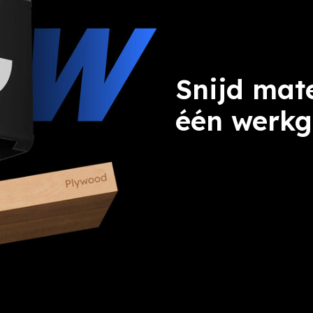
Snijd mat
één werk