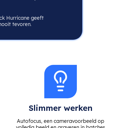
ck Hurricane geeft
nooit tevoren.
Slimmer werken
Autofocus, een cameravoorbeeld op
volledig beeld en graveren in batches