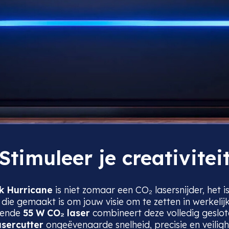
Stimuleer je creativitei
k Hurricane
is niet zomaar een CO₂ lasersnijder, het i
die gemaakt is om jouw visie om te zetten in werkelij
kende
55 W CO₂ laser
combineert deze volledig geslo
asercutter
ongeëvenaarde snelheid, precisie en veilig