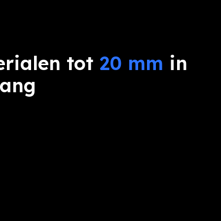
erialen tot
20 mm
in
gang