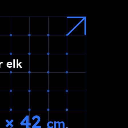
 elk
5 × 42
cm