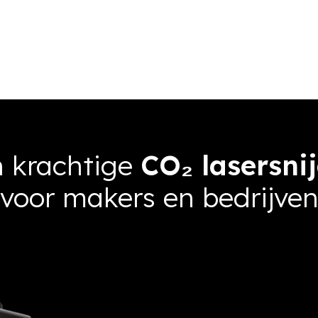
 krachtige
CO₂ lasersni
voor makers en bedrijve