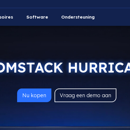
soires
Software
Ondersteuning
OMSTACK HURRIC
Nu
kopen
Vraag een demo aan
AtomStack Hurricane