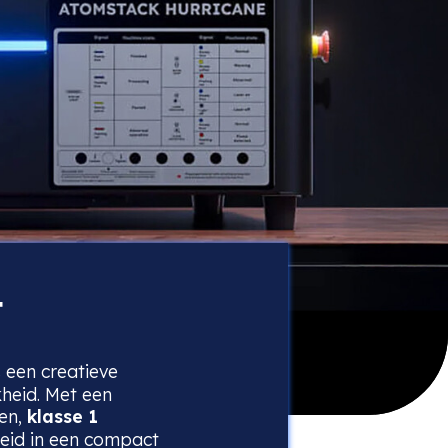
t
s een creatieve
kheid. Met een
ten,
klasse 1
heid in een compact