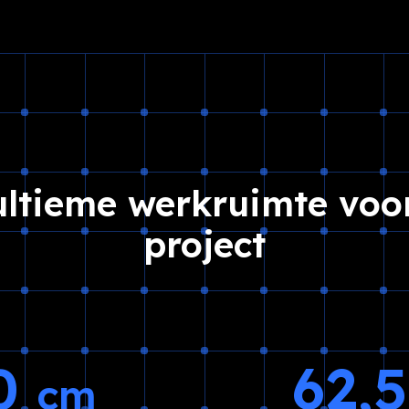
ultieme werkruimte voor
project
30
62,
cm