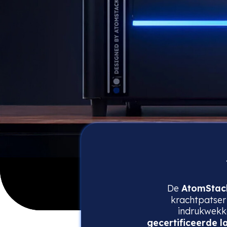
De
AtomStac
krachtpatser 
indrukwek
gecertificeerde l