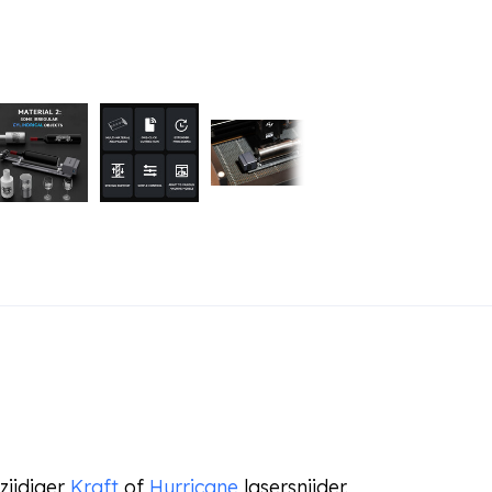
zijdiger
Kraft
of
Hurricane
lasersnijder.