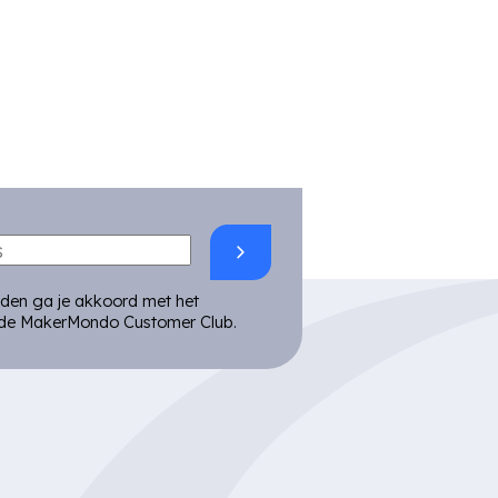
lden ga je akkoord met het
de MakerMondo Customer Club.