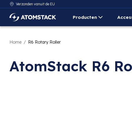
Verzonden vanuit de EU
Producten
Acces
AtomStack Europe
Home
/
R6 Rotary Roller
AtomStack R6 Rot
Diavoorstelling productafbeeldingen Items