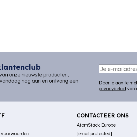
klantenclub
van onze nieuwste producten,
e vandaag nog aan en ontvang een
Door je aan te me
privacybeleid
van 
JF
CONTACTEER ONS
AtomStack Europe
 voorwaarden
[email protected]