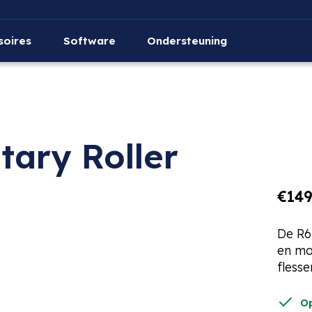
soires
Software
Ondersteuning
ary Roller
€149
De R6
en mo
flesse
O